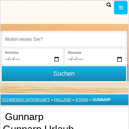
Wohin reisen Sie?
Anreise
Abreise
Suchen
SCHWEDEN UNTERKUNFT
»
HALLAND
»
ÄTRAN
»
GUNNARP
Gunnarp
Gunnarp Urlaub