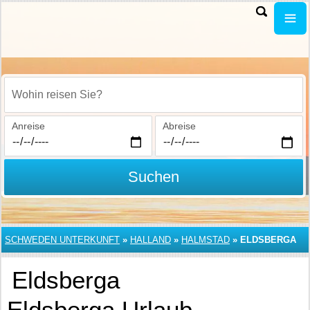
Wohin reisen Sie?
Anreise
Abreise
Suchen
SCHWEDEN UNTERKUNFT
»
HALLAND
»
HALMSTAD
»
ELDSBERGA
Eldsberga
Eldsberga Urlaub