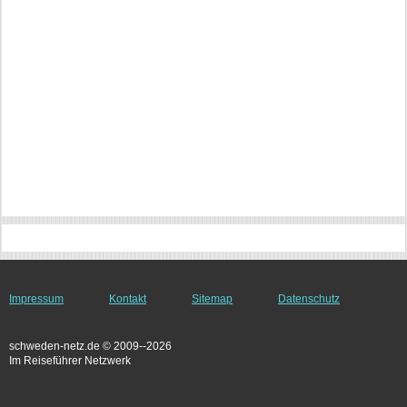
Impressum
Kontakt
Sitemap
Datenschutz
schweden-netz.de © 2009--2026
Im Reiseführer Netzwerk