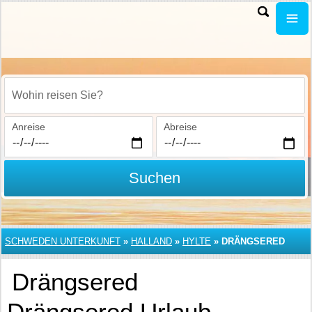
Wohin reisen Sie?
Anreise
Abreise
Suchen
SCHWEDEN UNTERKUNFT
»
HALLAND
»
HYLTE
»
DRÄNGSERED
Drängsered
Drängsered Urlaub