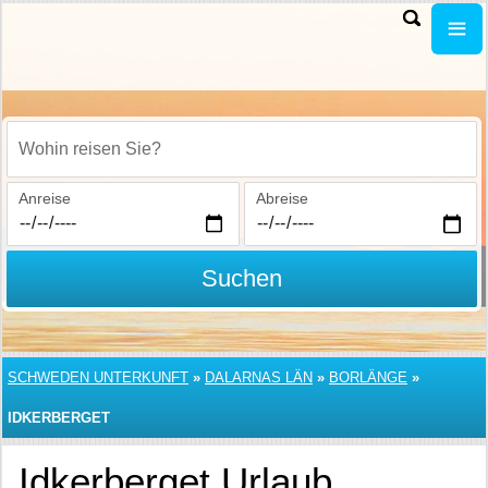
Wohin reisen Sie?
Anreise
Abreise
Suchen
SCHWEDEN UNTERKUNFT
»
DALARNAS LÄN
»
BORLÄNGE
»
IDKERBERGET
Idkerberget Urlaub